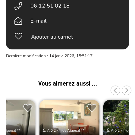
06 12 51 02 18
E-mail
Ajouter au carnet
Dernière modification : 14 janv. 2026, 15:51:17
Vous aimerez aussi …
e Aigoual **
À 0.2 km de Aigoual **
À 0.2 km de Ai