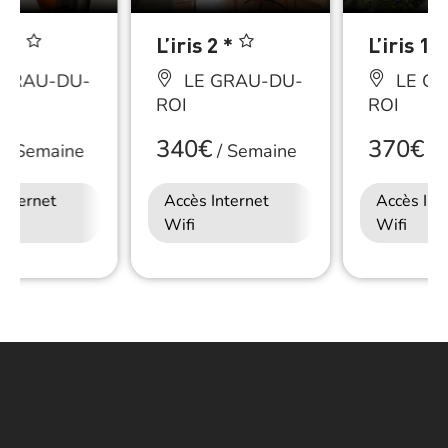
 4 *
L’iris 2 *
L’iris 1 
 GRAU-DU-
LE GRAU-DU-
LE GR
ROI
ROI
340€
370€
/
Semaine
/
Semaine
/
S
Internet
Accès Internet
Accès Int
Wifi
Wifi