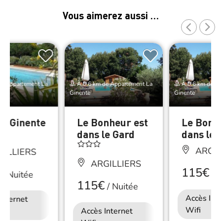
Vous aimerez aussi …
de Appartement La
À 0.6 km de Appartement La
À 0.6 km de A
Ginente
Ginente
La Ginente
Le Bonheur est
Le Bonh
dans le Gard
dans le 
ARGIL
ILLIERS
ARGILLIERS
115€
/
N
/
Nuitée
115€
/
Nuitée
Accès Int
Internet
Wifi
Accès Internet