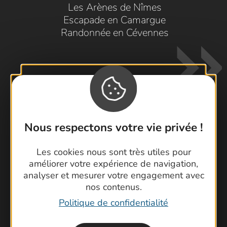
Les Arènes de Nîmes
Escapade en Camargue
Randonnée en Cévennes
Nous respectons votre vie privée !
Contactez-nous !
Les cookies nous sont très utiles pour
Foire aux questions
améliorer votre expérience de navigation,
Brochures
analyser et mesurer votre engagement avec
Cartoguides et Topoguides
nos contenus.
Latitude Gard
Politique de confidentialité