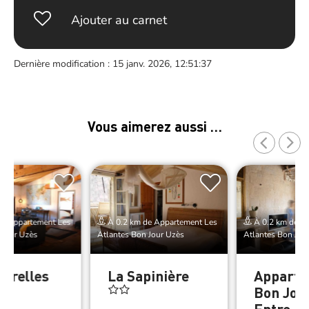
Ajouter au carnet
Dernière modification : 15 janv. 2026, 12:51:37
Vous aimerez aussi …
de Appartement Les
À 0.2 km de Appartement Les
À 0.2 km de A
 Jour Uzès
Atlantes Bon Jour Uzès
Atlantes Bon Jou
ourelles
La Sapinière
Appart
Bon Jou
Entre Hi