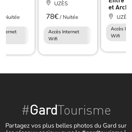
ÈS
UZÈS
et Archi
78€
/
Nuitée
/
Nuitée
UZÈS
Accès Int
Internet
Accès Internet
Wifi
Wifi
#
Gard
Tourisme
Partagez vos plus belles photos du Gard sur