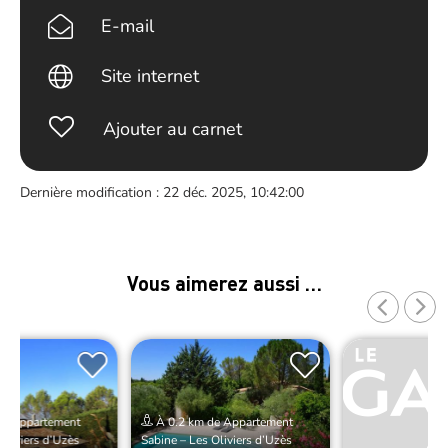
E-mail
Site internet
Ajouter au carnet
Dernière modification : 22 déc. 2025, 10:42:00
Vous aimerez aussi …
de Appartement
À 0.2 km de Appartement
Oliviers d’Uzès
Sabine – Les Oliviers d’Uzès