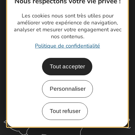
Nous respectons votre vie privée !
Contactez-nous !
Les cookies nous sont très utiles pour
Foire aux questions
améliorer votre expérience de navigation,
analyser et mesurer votre engagement avec
Brochures
nos contenus.
Cartoguides et Topoguides
Politique de confidentialité
Latitude Gard
Tout accepter
Personnaliser
Tout refuser