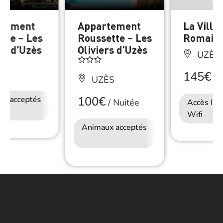
rtement
Appartement
La Villa
line – Les
Roussette – Les
Romaine
rs d’Uzès
Oliviers d’Uzès
UZÈS
145€
/
N
ÈS
UZÈS
100€
ux acceptés
Accès Internet
/
Nuitée
Accès Int
Wifi
Wifi
Animaux acceptés
Accès Internet
Wifi