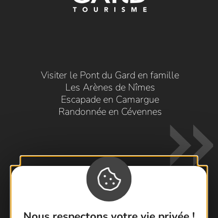
Visiter le Pont du Gard en famille
Les Arènes de Nîmes
Escapade en Camargue
Randonnée en Cévennes
Contactez-nous !
Nous respectons votre vie privée !