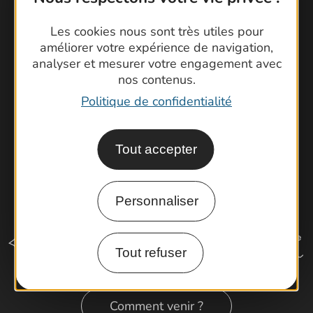
Foire aux questions
Les cookies nous sont très utiles pour
Brochures
améliorer votre expérience de navigation,
Cartoguides et Topoguides
analyser et mesurer votre engagement avec
Latitude Gard
nos contenus.
Politique de confidentialité
Tout accepter
Personnaliser
Tout refuser
Comment venir ?