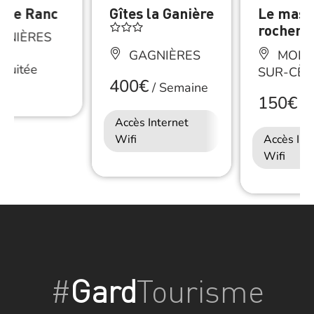
rme Ranc
Gîtes la Ganière
Le mas s
rocher
GNIÈRES
GAGNIÈRES
MOLIÈ
Nuitée
SUR-CÈZ
400€
/
Semaine
150€
/
N
Accès Internet
Wifi
Accès Int
Wifi
#
Gard
Tourisme