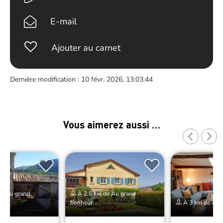
E-mail
Ajouter au carnet
Dernière modification : 10 févr. 2026, 13:03:44
Vous aimerez aussi …
de Au grand
À 2.5 km de Au grand
bonheur
À 3 km de Au 