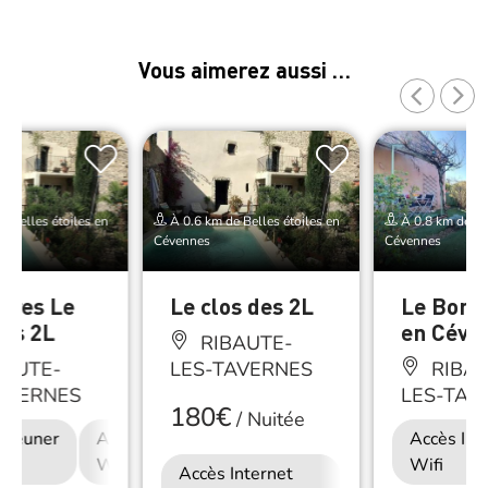
Vous aimerez aussi …
e Belles étoiles en
À 0.6 km de Belles étoiles en
À 0.8 km de Bel
Cévennes
Cévennes
bres Le
Le clos des 2L
Le Bon A
des 2L
en Céve
RIBAUTE-
BAUTE-
LES-TAVERNES
RIBAU
AVERNES
LES-TAV
180€
/
Nuitée
déjeuner
Accès Internet
Accès Int
Wifi
Wifi
Accès Internet