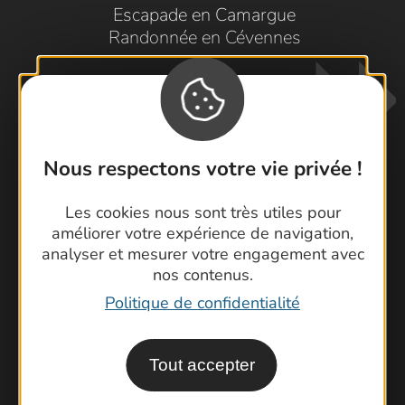
Escapade en Camargue
Randonnée en Cévennes
Nous respectons votre vie privée !
Les cookies nous sont très utiles pour
Contactez-nous !
améliorer votre expérience de navigation,
Foire aux questions
analyser et mesurer votre engagement avec
nos contenus.
Brochures
Politique de confidentialité
Cartoguides et Topoguides
Latitude Gard
Tout accepter