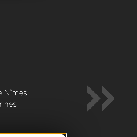
e Nîmes
nnes