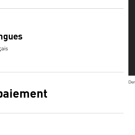
ngues
çais
Der
 paiement