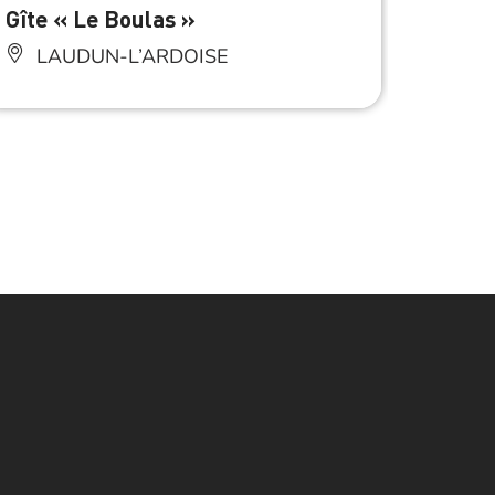
Gîte « Le Boulas »
Chamb
Fruit
LAUDUN-L’ARDOISE
BA
Petit 