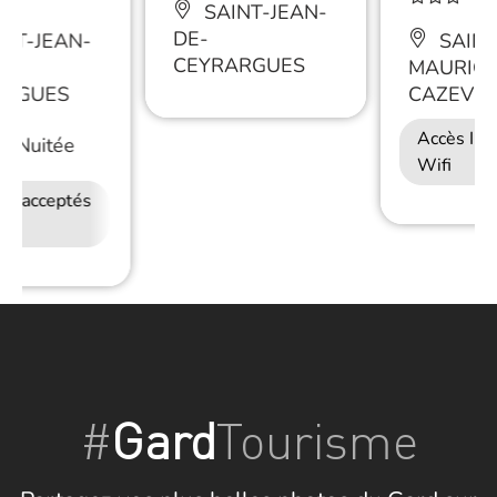
SAINT-JEAN-
DE-
NT-JEAN-
SAINT
CEYRARGUES
MAURICE
ARGUES
CAZEVIE
Accès Int
/
Nuitée
Wifi
ux acceptés
Accès Internet
Wifi
#
Gard
Tourisme