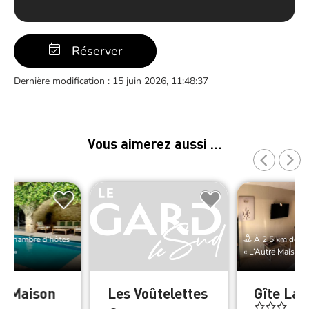
Réserver
Dernière modification : 15 juin 2026, 11:48:37
Vous aimerez aussi …
de Chambre d’hôtes
À 2.5 km de Ch
son »
« L’Autre Maison 
re Maison
Les Voûtelettes
Gîte La 