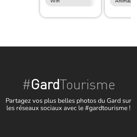
Wifi
Animaux 
#
Gard
Tourisme
Partagez vos plus belles photos du Gard sur
les réseaux sociaux avec le #gardtourisme !