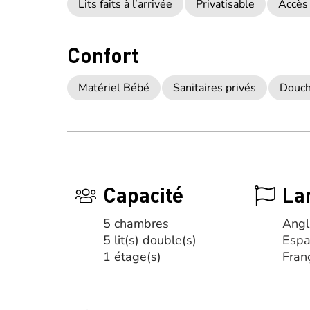
Lits faits à l’arrivée
Privatisable
Accès 
Confort
Matériel Bébé
Sanitaires privés
Douc
Capacité
La
5 chambres
Angl
5 lit(s) double(s)
Espa
1 étage(s)
Fran