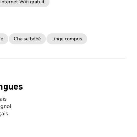
internet Wifi gratuit
he
Chaise bébé
Linge compris
ngues
ais
gnol
çais