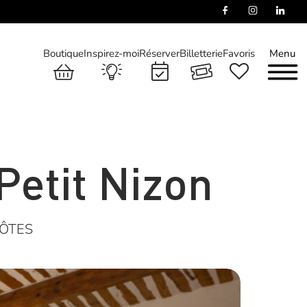
Boutique
Inspirez-moi
Réserver
Billetterie
Favoris
Menu
etit Nizon
ÔTES