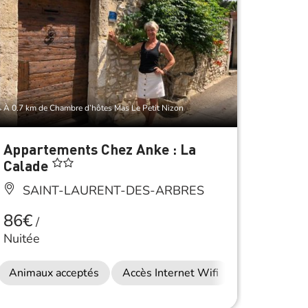
À 0.7 km de Chambre d’hôtes Mas Le Petit Nizon
À 0.7 km d
Appartements Chez Anke : La
Appar
Calade
Fenie
SAINT-LAURENT-DES-ARBRES
SA
86€
83€
/
/
Nuitée
Nuitée
Animaux acceptés
Accès Internet Wifi
Anima