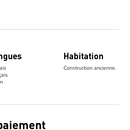
ngues
Habitation
ais
Construction ancienne.
çais
en
 paiement