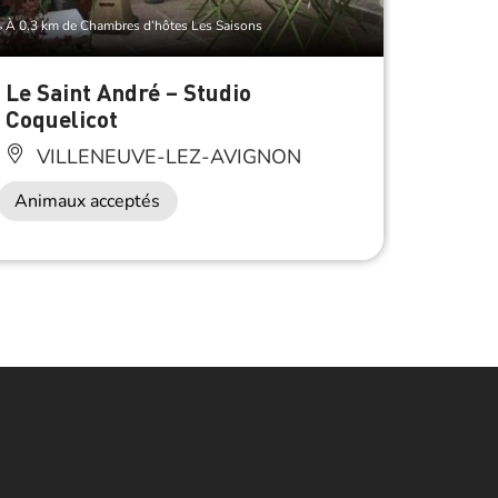
À 0.3 km de Chambres d’hôtes Les Saisons
À 0.3 km 
Le Saint André – Studio
Le Sa
Coquelicot
VI
VILLENEUVE-LEZ-AVIGNON
Anima
Animaux acceptés