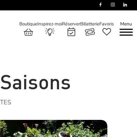
Boutique
Inspirez-moi
Réserver
Billetterie
Favoris
Menu
 Saisons
TES