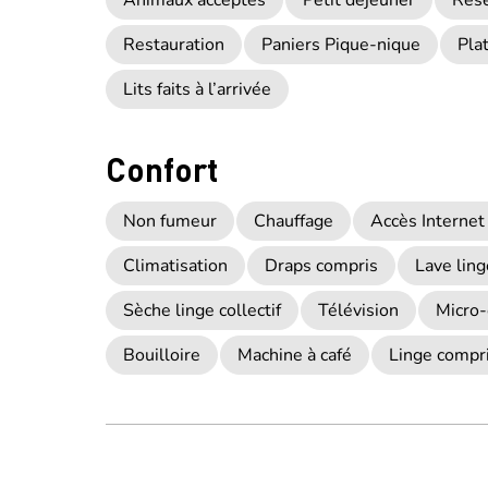
Animaux acceptés
Petit déjeuner
Rése
Restauration
Paniers Pique-nique
Pla
Lits faits à l’arrivée
Confort
Non fumeur
Chauffage
Accès Internet 
Climatisation
Draps compris
Lave ling
Sèche linge collectif
Télévision
Micro
Bouilloire
Machine à café
Linge compr