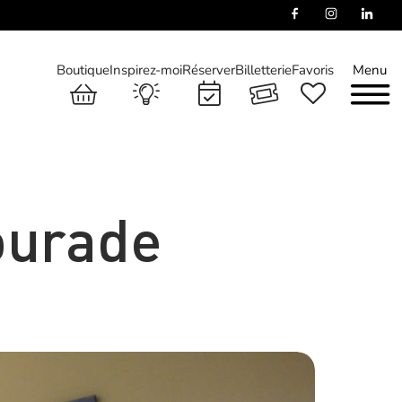
Boutique
Inspirez-moi
Réserver
Billetterie
Favoris
Menu
ourade