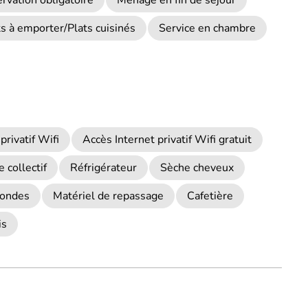
rvation obligatoire
Ménage en fin de séjour
ts à emporter/Plats cuisinés
Service en chambre
privatif Wifi
Accès Internet privatif Wifi gratuit
e collectif
Réfrigérateur
Sèche cheveux
-ondes
Matériel de repassage
Cafetière
is