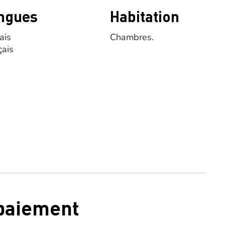
ngues
Habitation
ais
Chambres.
çais
 paiement