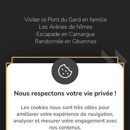
Visiter le Pont du Gard en famille
Les Arènes de Nîmes
Escapade en Camargue
Randonnée en Cévennes
Nous respectons votre vie privée !
Contactez-nous !
Les cookies nous sont très utiles pour
Foire aux questions
améliorer votre expérience de navigation,
Brochures
analyser et mesurer votre engagement avec
Cartoguides et Topoguides
nos contenus.