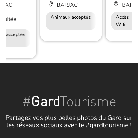
RJAC
BARJAC
BARJ
Animaux acceptés
Accès Internet
Accès Int
Nuitée
Wifi
Wifi
ux acceptés
Petit déjeuner
Accès Internet
Wifi
#
Gard
Tourisme
Partagez vos plus belles photos du Gard sur
les réseaux sociaux avec le #gardtourisme !