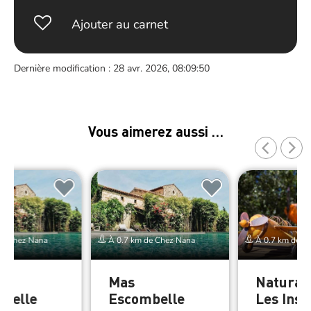
Ajouter au carnet
Dernière modification : 28 avr. 2026, 08:09:50
Vous aimerez aussi …
de Chez Nana
À 0.7 km de Chez Nana
À 0.7 km de C
Mas
Natura 
belle
Escombelle
Les Inso