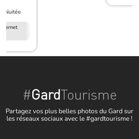
/
Nuitée
Internet
#
Gard
Tourisme
Partagez vos plus belles photos du Gard sur
les réseaux sociaux avec le #gardtourisme !