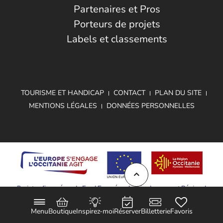
Partenaires et Pros
Porteurs de projets
Labels et classements
TOURISME ET HANDICAP
CONTACT
PLAN DU SITE
MENTIONS LÉGALES
DONNÉES PERSONNELLES
Projet cofinancé par le Fond Européen de Développement Régional
Menu
Boutique
Inspirez-moi
Réserver
Billetterie
Favoris