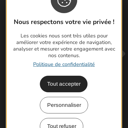
Visiter le Pont du Gard en famille
Les Arènes de Nîmes
Nous respectons votre vie privée !
Escapade en Camargue
Randonnée en Cévennes
Les cookies nous sont très utiles pour
améliorer votre expérience de navigation,
analyser et mesurer votre engagement avec
nos contenus.
Politique de confidentialité
Tout accepter
Contactez-nous !
Foire aux questions
Personnaliser
Brochures
Cartoguides et Topoguides
Tout refuser
Latitude Gard