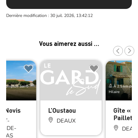
Dernière modification : 30 juil. 2026, 13:42:12
Vous aimerez aussi …
e Comptoir Saint-
À 2.5 km de Co
Hilaire
e Novis
L’Oustaou
Gîte « L
Paillet 
NT-
DEAUX
RE-DE-
DEAU
HMAS