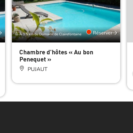
Réserver
À 1.5 km de Domaine de Clairefontaine
Chambre d’hôtes « Au bon
Penequet »
PUJAUT