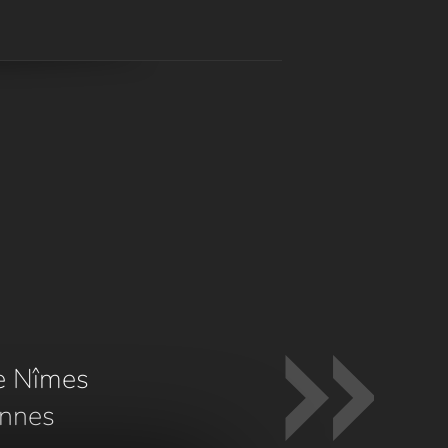
e Nîmes
nnes