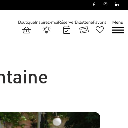
Boutique
Inspirez-moi
Réserver
Billetterie
Favoris
Menu
ntaine