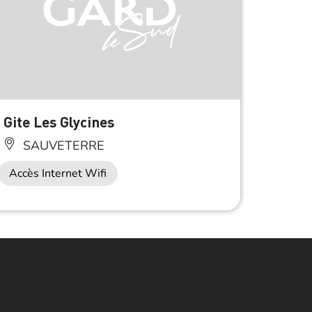
Gite Les Glycines
Le Mo
SAUVETERRE
PU
Accès Internet Wifi