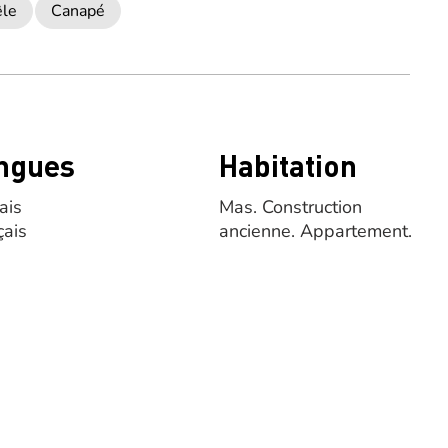
êle
Canapé
ngues
Habitation
ais
Mas.
Construction
çais
ancienne.
Appartement.