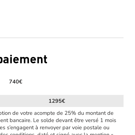
 paiement
740€
1295€
ception de votre acompte de 25% du montant de
ent bancaire. Le solde devant être versé 1 mois
ires s’engagent à renvoyer par voie postale ou
des conditions, daté et signé avec la mention «