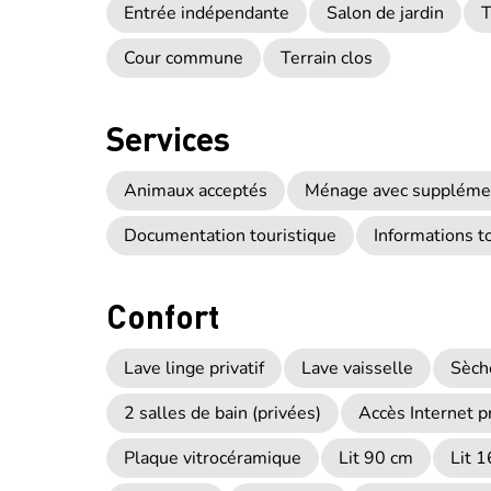
Entrée indépendante
Salon de jardin
T
Cour commune
Terrain clos
Services
Animaux acceptés
Ménage avec suppléme
Documentation touristique
Informations t
Confort
Lave linge privatif
Lave vaisselle
Sèch
2 salles de bain (privées)
Accès Internet pr
Plaque vitrocéramique
Lit 90 cm
Lit 