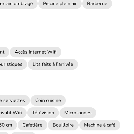
errain ombragé
Piscine plein air
Barbecue
nt
Accès Internet Wifi
ouristiques
Lits faits à l’arrivée
e serviettes
Coin cuisine
ivatif Wifi
Télévision
Micro-ondes
160 cm
Cafetière
Bouilloire
Machine à café