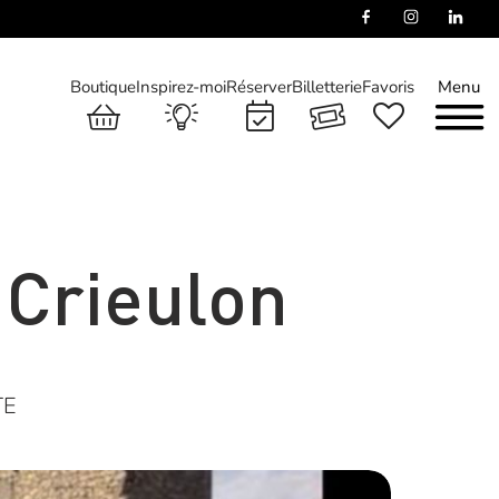
Boutique
Inspirez-moi
Réserver
Billetterie
Favoris
Menu
 Crieulon
TE