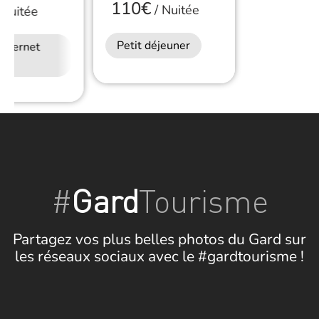
110€
/
Nuitée
Nuitée
Petit déjeuner
Internet
#
Gard
Tourisme
Partagez vos plus belles photos du Gard sur
les réseaux sociaux avec le #gardtourisme !