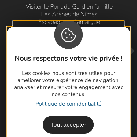
Visiter le Pont du Gard en famille
Les Arènes de Nîmes
Escapade en Camargue
Randonnée en Cévennes
Nous respectons votre vie privée !
Les cookies nous sont très utiles pour
améliorer votre expérience de navigation,
analyser et mesurer votre engagement avec
Contactez-nous !
nos contenus.
Foire aux questions
Politique de confidentialité
Brochures
Cartoguides et Topoguides
Tout accepter
Latitude Gard