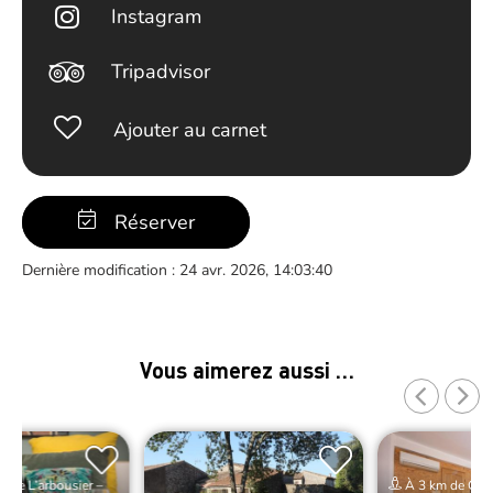
Instagram
Tripadvisor
Ajouter au carnet
Réserver
Dernière modification : 24 avr. 2026, 14:03:40
Vous aimerez aussi …
Gîte L’arbousier –
À 3 km de Gîte 