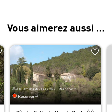
Vous aimerez aussi …
À 0.3 km de Gîte « La Ferme » – Mas de coste
Réserver