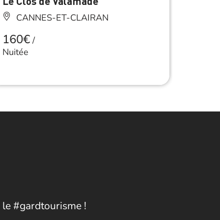
Le Clos de Valamade
Gîte 
CANNES-ET-CLAIRAN
SA
160€
Accès 
/
Nuitée
 le #gardtourisme !