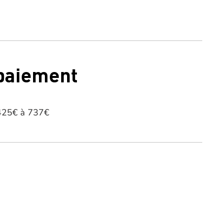
 paiement
 425€ à 737€