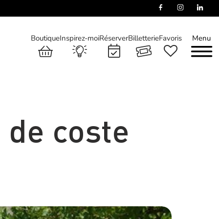
Boutique
Inspirez-moi
Réserver
Billetterie
Favoris
Menu
 de coste