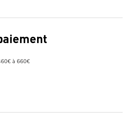
 paiement
 460€ à 660€