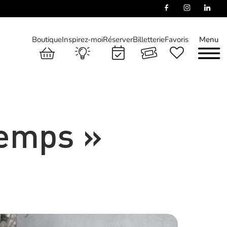
Boutique
Inspirez-moi
Réserver
Billetterie
Favoris
Menu
Temps »