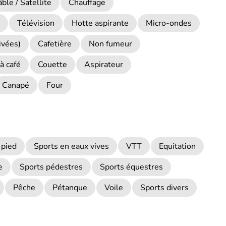
ble / Satellite
Chauffage
Télévision
Hotte aspirante
Micro-ondes
ivées)
Cafetière
Non fumeur
à café
Couette
Aspirateur
Canapé
Four
 pied
Sports en eaux vives
VTT
Equitation
e
Sports pédestres
Sports équestres
Pêche
Pétanque
Voile
Sports divers