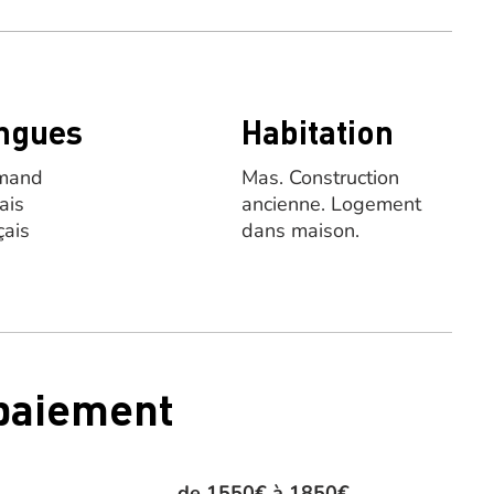
ngues
Habitation
mand
Mas.
Construction
ais
ancienne.
Logement
çais
dans maison.
 paiement
de 1550€ à 1850€