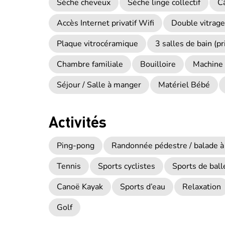
Sèche cheveux
Sèche linge collectif
Câ
Accès Internet privatif Wifi
Double vitrage
Plaque vitrocéramique
3 salles de bain (pr
Chambre familiale
Bouilloire
Machine 
Séjour / Salle à manger
Matériel Bébé
Activités
Ping-pong
Randonnée pédestre / balade à
Tennis
Sports cyclistes
Sports de ball
Canoë Kayak
Sports d’eau
Relaxation
Golf