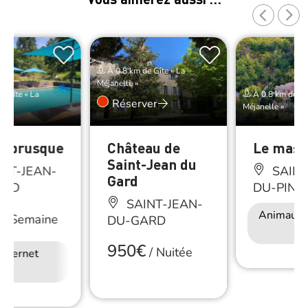
À 0.8 km de Gîte « La
Méjanelle »
e Gîte « La
À 0.8 km de Gît
Réserver
Méjanelle »
ambrusque
Château de
Le mas 
Saint-Jean du
NT-JEAN-
SAINT
Gard
ARD
DU-PIN
SAINT-JEAN-
Animaux 
/
Semaine
DU-GARD
950€
/
Nuitée
Internet