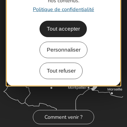
nos contenus.
Brochures
Politique de confidentialité
Cartoguides et Topoguides
Latitude Gard
Tout accepter
Personnaliser
Tout refuser
Comment venir ?