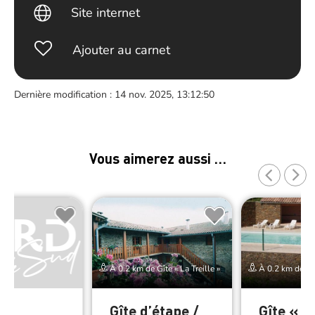
Site internet
Ajouter au carnet
Dernière modification : 14 nov. 2025, 13:12:50
Vous aimerez aussi …
À 0.2 km de Gîte « La Treille »
À 0.2 km de Gîte
es
Gîte d’étape /
Gîte « L