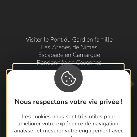
Visiter le Pont du Gard en famille
Les Arènes de Nîmes
Escapade en Camargue
Randonnée en Cévennes
Nous respectons votre vie privée !
Les cookies nous sont très utiles pour
améliorer votre expérience de navigation,
Contactez-nous !
analyser et mesurer votre engagement avec
Foire aux questions