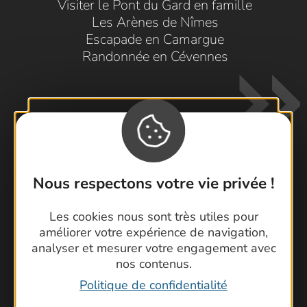
Visiter le Pont du Gard en famille
Les Arènes de Nîmes
Escapade en Camargue
Randonnée en Cévennes
Nous respectons votre vie privée !
Contactez-nous !
Les cookies nous sont très utiles pour
Foire aux questions
améliorer votre expérience de navigation,
Brochures
analyser et mesurer votre engagement avec
Cartoguides et Topoguides
nos contenus.
Latitude Gard
Politique de confidentialité