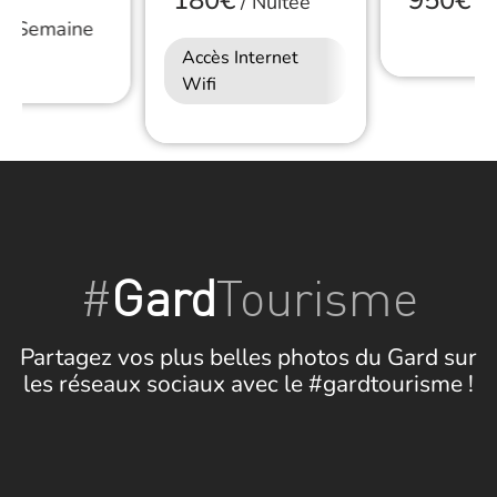
180€
950€
/
Nuitée
/
S
/
Semaine
Accès Internet
Wifi
#
Gard
Tourisme
Partagez vos plus belles photos du Gard sur
les réseaux sociaux avec le #gardtourisme !