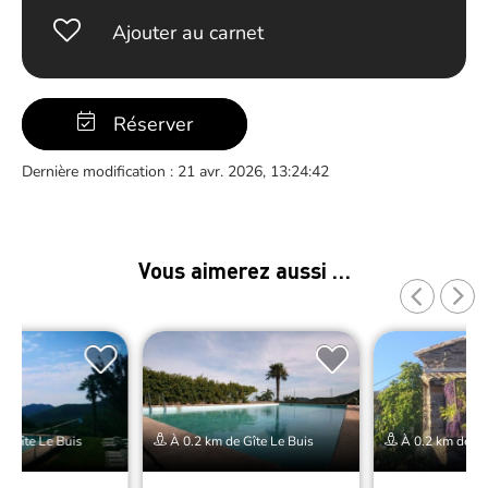
Ajouter au carnet
Réserver
Dernière modification : 21 avr. 2026, 13:24:42
Vous aimerez aussi …
e Gîte Le Buis
À 0.2 km de Gîte Le Buis
À 0.2 km de Gî