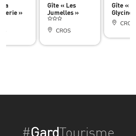
 La
Gîte « Les
Gîte « L
nerie »
Jumelles »
Glycine
CROS
OS
CROS
#
Gard
Tourisme