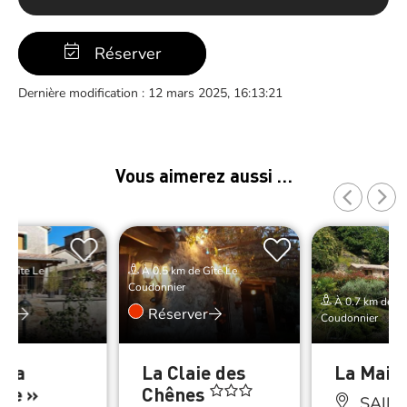
Réserver
Dernière modification : 12 mars 2025, 16:13:21
Vous aimerez aussi …
e Gîte Le
À 0.5 km de Gîte Le
Coudonnier
À 0.7 km de Gî
er
Réserver
Coudonnier
 La
La Claie des
La Mais
ère »
Chênes
SAINT