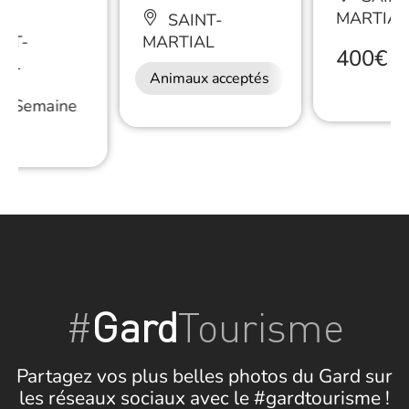
MARTIAL
SAINT-
NT-
MARTIAL
400€
/
S
AL
Animaux acceptés
/
Semaine
#
Gard
Tourisme
Partagez vos plus belles photos du Gard sur
les réseaux sociaux avec le #gardtourisme !