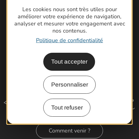
Foire aux questions
Les cookies nous sont très utiles pour
Brochures
améliorer votre expérience de navigation,
Cartoguides et Topoguides
analyser et mesurer votre engagement avec
Latitude Gard
nos contenus.
Politique de confidentialité
Tout accepter
Personnaliser
Tout refuser
Comment venir ?