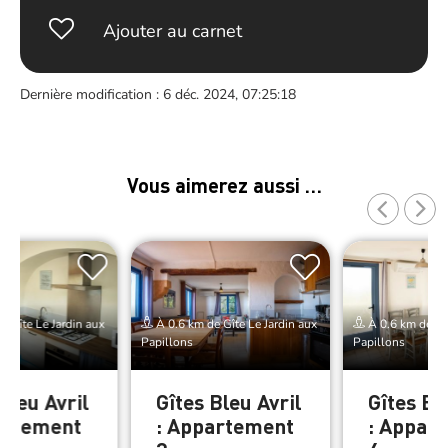
Ajouter au carnet
Dernière modification : 6 déc. 2024, 07:25:18
Vous aimerez aussi …
e Gîte Le Jardin aux
À 0.6 km de Gîte Le Jardin aux
À 0.6 km de Gît
Papillons
Papillons
Bleu Avril
Gîtes Bleu Avril
Gîtes Bl
artement
: Appartement
: Appar