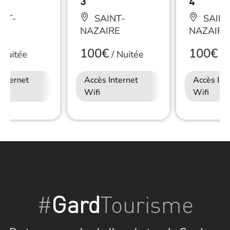
3
4
NT-
SAINT-
SAINT
RE
NAZAIRE
NAZAIRE
100€
100€
Nuitée
/
Nuitée
/
N
Internet
Accès Internet
Accès Int
Wifi
Wifi
#
Gard
Tourisme