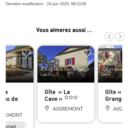
Dernière modification : 24 juin 2025, 08:22:05
Vous aimerez aussi …
e Gîte « le Mas
À 3.5 km de Gîte « le Mas
À 3.5 km de Gît
Loin »
Loin »
 Le
Gîte » La
Gîte « L
eau de
Cave »
Grange 
 »
AIGREMONT
AIGR
GREMONT
Internet