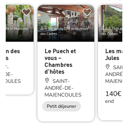
e Gîte le Murmure
À 0.6 km de Gîte le Murmure
À 0.7 km de Gî
des Cèdres
des Cèdres
rdin des
Le Puech et
Les mai
ucs
vous –
Jules
Chambres
NT-
SAINT
d’hôtes
É-DE-
ANDRÉ-D
NCOULES
SAINT-
MAJENC
ANDRÉ-DE-
140€
/
W
MAJENCOULES
end
Petit déjeuner