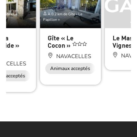
e Gîte « Le
À 0.2 km de Gîte « Le
Papillon »
 La
Gîte « Le
Le Mas 
alide »
Cocon »
Vignes
NAVA
NAVACELLES
VACELLES
Animaux acceptés
ux acceptés