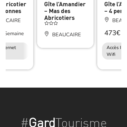
’Abricotier
Gîte l’Amandier
Gîte l’A
ersonnes
– Mas des
– 4 per
Abricotiers
AUCAIRE
BEAU
473€
/
Semaine
/
S
BEAUCAIRE
Internet
Accès Int
Wifi
#
Gard
Tourisme