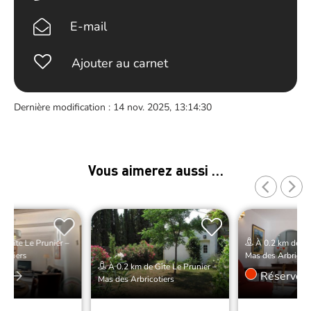
E-mail
Ajouter au carnet
Dernière modification : 14 nov. 2025, 13:14:30
Vous aimerez aussi …
e Gîte Le Prunier –
À 0.2 km de Gît
cotiers
Mas des Arbricoti
À 0.2 km de Gîte Le Prunier –
er
Réserver
Mas des Arbricotiers