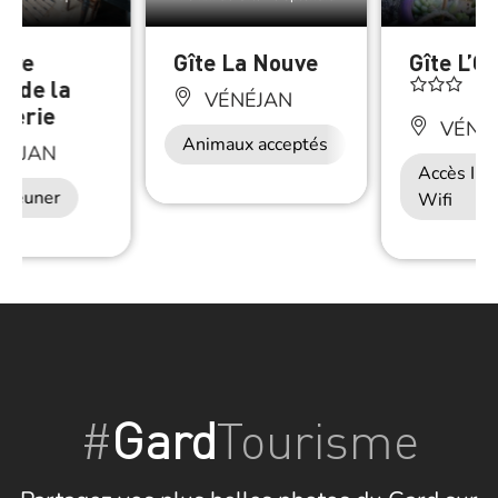
bre
Gîte La Nouve
Gîte L’O
s de la
VÉNÉJAN
nerie
VÉNÉ
Animaux acceptés
NÉJAN
Accès Int
déjeuner
Wifi
#
Gard
Tourisme