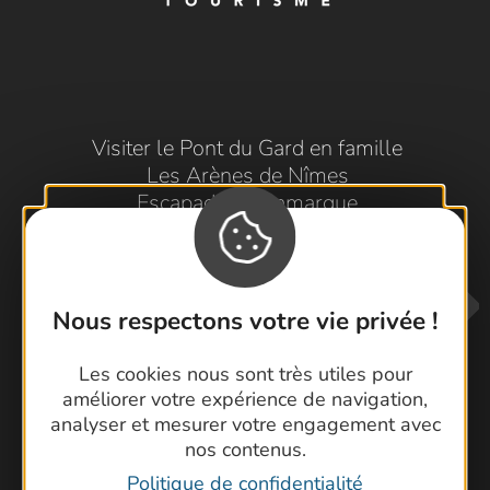
Visiter le Pont du Gard en famille
Les Arènes de Nîmes
Escapade en Camargue
Randonnée en Cévennes
Nous respectons votre vie privée !
Les cookies nous sont très utiles pour
améliorer votre expérience de navigation,
analyser et mesurer votre engagement avec
nos contenus.
Contactez-nous !
Politique de confidentialité
Foire aux questions