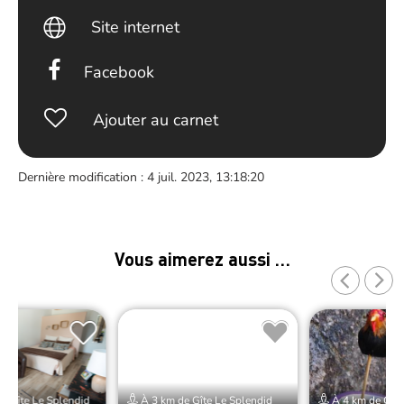
Site internet
Facebook
Ajouter au carnet
Dernière modification : 4 juil. 2023, 13:18:20
Vous aimerez aussi …
e Gîte Le Splendid
À 3 km de Gîte Le Splendid
À 4 km de Gîte