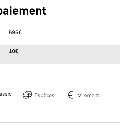
 paiement
595€
10€
assic
Espèces
Virement