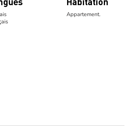
ngues
Habitation
ais
Appartement.
çais