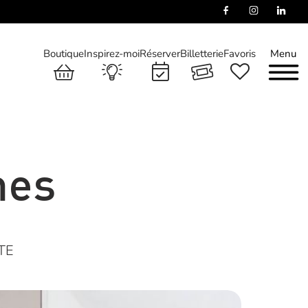
Boutique
Inspirez-moi
Réserver
Billetterie
Favoris
Menu
mes
TE