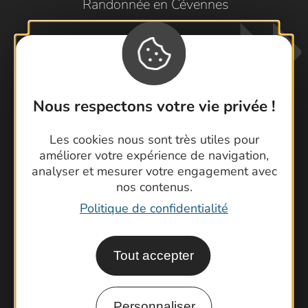
Randonnée en Cévennes
Nous respectons votre vie privée !
Les cookies nous sont très utiles pour
Contactez-nous !
améliorer votre expérience de navigation,
Foire aux questions
analyser et mesurer votre engagement avec
nos contenus.
Brochures
Cartoguides et Topoguides
Politique de confidentialité
Latitude Gard
Tout accepter
Personnaliser