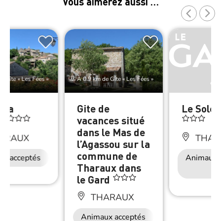
Vous aimerez aussi …
e Gîte « Les Fées »
À 0.9 km de Gîte « Les Fées »
 La
Gite de
Le Solei
 »
vacances situé
dans le Mas de
ARAUX
THAR
l’Agassou sur la
commune de
ux acceptés
Animaux 
Tharaux dans
le Gard
THARAUX
Animaux acceptés