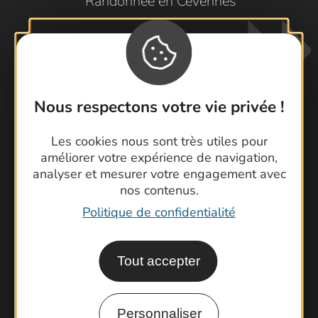
Randonnée en Cévennes
Nous respectons votre vie privée !
Les cookies nous sont très utiles pour
Contactez-nous !
améliorer votre expérience de navigation,
Foire aux questions
analyser et mesurer votre engagement avec
Brochures
nos contenus.
Cartoguides et Topoguides
Politique de confidentialité
Latitude Gard
Tout accepter
Personnaliser