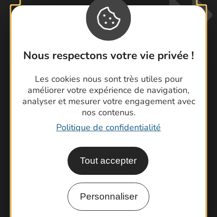
Nous respectons votre vie privée !
Les cookies nous sont très utiles pour
Contactez-nous !
améliorer votre expérience de navigation,
Foire aux questions
analyser et mesurer votre engagement avec
Brochures
nos contenus.
Cartoguides et Topoguides
Politique de confidentialité
Latitude Gard
Tout accepter
Personnaliser