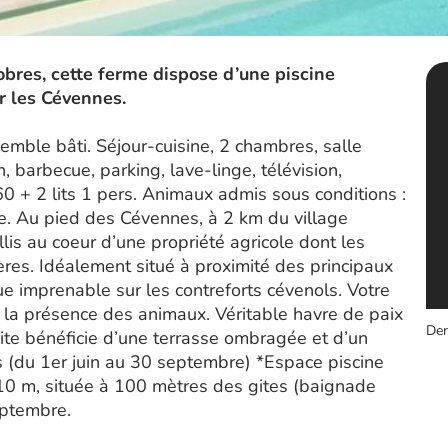
obres, cette ferme dispose d’une piscine
 les Cévennes.
mble bâti. Séjour-cuisine, 2 chambres, salle
n, barbecue, parking, lave-linge, télévision,
60 + 2 lits 1 pers. Animaux admis sous conditions :
e. Au pied des Cévennes, à 2 km du village
is au coeur d’une propriété agricole dont les
lières. Idéalement situé à proximité des principaux
ue imprenable sur les contreforts cévenols. Votre
t la présence des animaux. Véritable havre de paix
Der
 gite bénéficie d’une terrasse ombragée et d’un
s (du 1er juin au 30 septembre) *Espace piscine
10 m, située à 100 mètres des gites (baignade
eptembre.