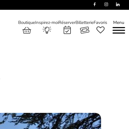
Boutique
Inspirez-moi
Réserver
Billetterie
Favoris
Menu
»