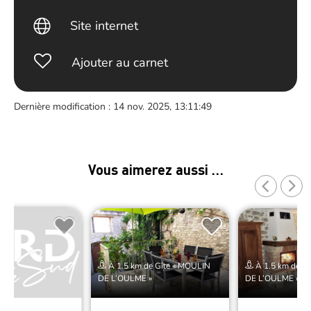
Site internet
Ajouter au carnet
Dernière modification : 14 nov. 2025, 13:11:49
Vous aimerez aussi …
À 1.5 km de Gîte « MOULIN
À 1.5 km de G
DE L’OULME »
DE L’OULME »