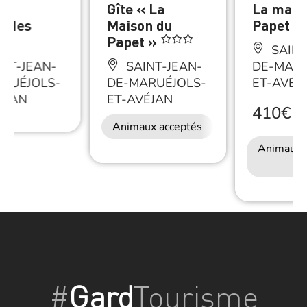
des
Gîte « La
La mais
gades
Maison du
Papet
Papet »
SAINT
NT-JEAN-
SAINT-JEAN-
DE-MARU
RUÉJOLS-
DE-MARUÉJOLS-
ET-AVÉJ
ÉJAN
ET-AVÉJAN
410€
/
S
Animaux acceptés
Animaux 
#
Gard
Tourisme