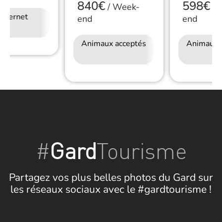
840€
598€
/
Week-
/
W
Internet
end
end
Animaux acceptés
Accès Internet
Animaux 
Wifi
#
Gard
Tourisme
Partagez vos plus belles photos du Gard sur
les réseaux sociaux avec le #gardtourisme !