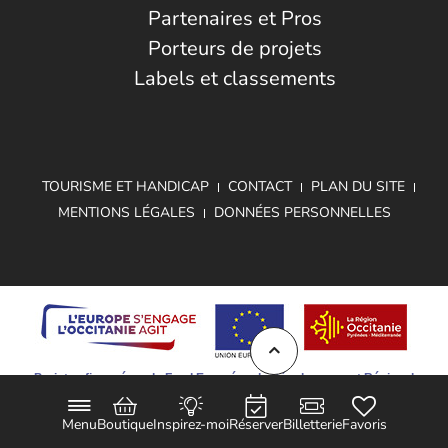
Partenaires et Pros
Porteurs de projets
Labels et classements
TOURISME ET HANDICAP
CONTACT
PLAN DU SITE
MENTIONS LÉGALES
DONNÉES PERSONNELLES
Projet cofinancé par le Fond Européen de Développement Régional
Menu
Boutique
Inspirez-moi
Réserver
Billetterie
Favoris