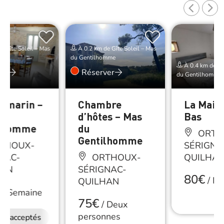
e Gîte Soleil – Mas
À 0.2 km de Gîte Soleil – Mas
mme
du Gentilhomme
À 0.4 km de Gît
er
Réserver
du Gentilhomme
Romarin –
Chambre
La Mais
u
d’hôtes – Mas
Bas
ilhomme
du
ORTH
Gentilhomme
THOUX-
SÉRIGNA
NAC-
ORTHOUX-
QUILHA
HAN
SÉRIGNAC-
80€
/
Nu
QUILHAN
/
Semaine
75€
/
Deux
personnes
ux acceptés