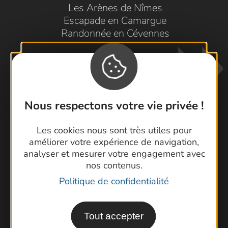
Les Arènes de Nîmes
Escapade en Camargue
Randonnée en Cévennes
Nous respectons votre vie privée !
Les cookies nous sont très utiles pour
Contactez-nous !
améliorer votre expérience de navigation,
Foire aux questions
analyser et mesurer votre engagement avec
nos contenus.
Brochures
Politique de confidentialité
Cartoguides et Topoguides
Latitude Gard
Tout accepter