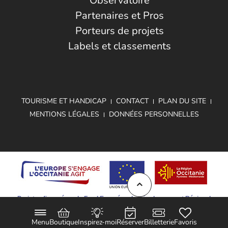
Observatoire
Partenaires et Pros
Porteurs de projets
Labels et classements
TOURISME ET HANDICAP
CONTACT
PLAN DU SITE
MENTIONS LÉGALES
DONNÉES PERSONNELLES
Projet cofinancé par le Fond Européen de Développement Régional
Menu
Boutique
Inspirez-moi
Réserver
Billetterie
Favoris