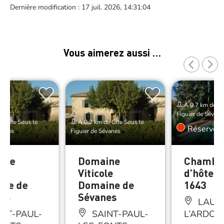
Dernière modification : 17 juil. 2026, 14:31:04
Vous aimerez aussi …
À 0.7 km de Gî
Figuier de Sévane
e Gîte Sous le
À 0.2 km de Gîte Sous le
Réserver
évanes
Figuier de Sévanes
bre
Domaine
Chambr
es
Viticole
d’hôtes
ne de
Domaine de
1643
es
Sévanes
LAUD
NT-PAUL-
SAINT-PAUL-
L’ARDOI