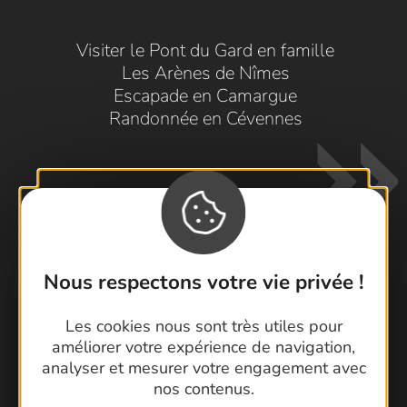
Visiter le Pont du Gard en famille
Les Arènes de Nîmes
Escapade en Camargue
Randonnée en Cévennes
Nous respectons votre vie privée !
Contactez-nous !
Les cookies nous sont très utiles pour
Foire aux questions
améliorer votre expérience de navigation,
Brochures
analyser et mesurer votre engagement avec
Cartoguides et Topoguides
nos contenus.