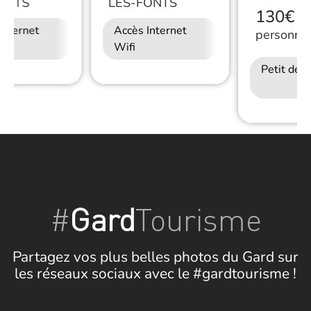
ONTS
LES-FONTS
130€
/
D
Internet
Accès Internet
personne
Wifi
Petit déj
#
Gard
Tourisme
Partagez vos plus belles photos du Gard sur
les réseaux sociaux avec le #gardtourisme !