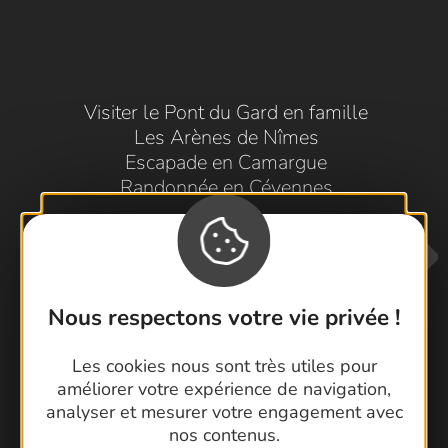
Visiter le Pont du Gard en famille
Les Arènes de Nîmes
Escapade en Camargue
Randonnée en Cévennes
Nous respectons votre vie privée !
Les cookies nous sont très utiles pour
améliorer votre expérience de navigation,
Contactez-nous !
analyser et mesurer votre engagement avec
Foire aux questions
nos contenus.