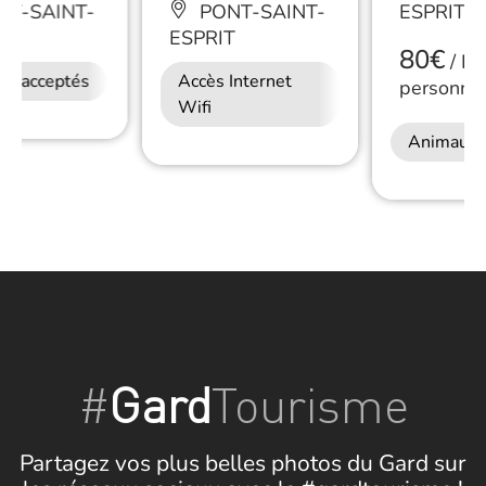
T-SAINT-
PONT-SAINT-
ESPRIT
T
ESPRIT
80€
/
De
ux acceptés
Accès Internet
personne
Wifi
Animaux 
#
Gard
Tourisme
Partagez vos plus belles photos du Gard sur