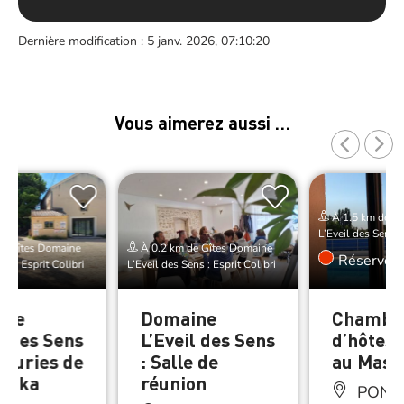
Dernière modification : 5 janv. 2026, 07:10:20
Vous aimerez aussi …
À 1.5 km de Gî
L’Eveil des Sens : 
de Gîtes Domaine
À 0.2 km de Gîtes Domaine
Réserver
ns : Esprit Colibri
L’Eveil des Sens : Esprit Colibri
ine
Domaine
Chambr
l des Sens
L’Eveil des Sens
d’hôtes 
Ecuries de
: Salle de
au Mas d
anka
réunion
PONT-