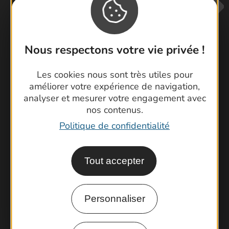
Nous respectons votre vie privée !
Les cookies nous sont très utiles pour
Contactez-nous !
améliorer votre expérience de navigation,
Foire aux questions
analyser et mesurer votre engagement avec
Brochures
nos contenus.
Cartoguides et Topoguides
Politique de confidentialité
Latitude Gard
Tout accepter
Personnaliser