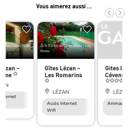
Vous aimerez aussi …
e Gîtes Lézan – Les
À 0.2 km de Gîtes Lézan – Les
Roses
 Lézan –
Gîtes Lézan –
Gites les
voine
Les Romarins
Cévenne
ZAN
LÉZAN
LÉZA
Internet
Accès Internet
Animaux 
Wifi