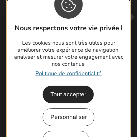
Nous respectons votre vie privée !
Les cookies nous sont très utiles pour
améliorer votre expérience de navigation,
analyser et mesurer votre engagement avec
Contactez-nous !
nos contenus.
Foire aux questions
Politique de confidentialité
Brochures
Cartoguides et Topoguides
Tout accepter
Latitude Gard
Personnaliser