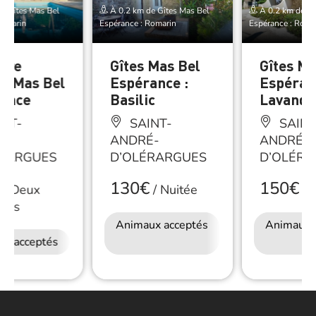
e Gîtes Mas Bel
À 0.2 km de Gîtes Mas Bel
À 0.2 km de Gî
Romarin
Espérance : Romarin
Espérance : Roma
bre
Gîtes Mas Bel
Gîtes Ma
es Mas Bel
Espérance :
Espéran
ance
Basilic
Lavandi
NT-
SAINT-
SAINT
É-
ANDRÉ-
ANDRÉ-
ÉRARGUES
D’OLÉRARGUES
D’OLÉRA
130€
150€
/
Deux
/
Nuitée
/
N
nnes
Animaux acceptés
Accès Internet
Animaux 
ux acceptés
Wifi