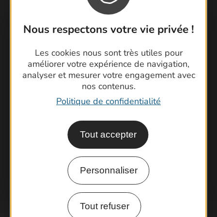
Nous respectons votre vie privée !
Contactez-nous !
Les cookies nous sont très utiles pour
améliorer votre expérience de navigation,
Foire aux questions
analyser et mesurer votre engagement avec
Brochures
nos contenus.
Cartoguides et Topoguides
Politique de confidentialité
Latitude Gard
Tout accepter
Personnaliser
Tout refuser