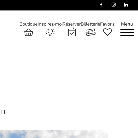
Boutique
Inspirez-moi
Réserver
Billetterie
Favoris
Menu
ÎTE