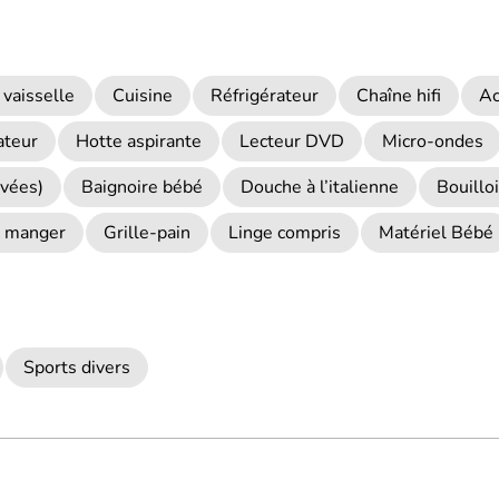
 vaisselle
Cuisine
Réfrigérateur
Chaîne hifi
Ac
ateur
Hotte aspirante
Lecteur DVD
Micro-ondes
ivées)
Baignoire bébé
Douche à l’italienne
Bouillo
 à manger
Grille-pain
Linge compris
Matériel Bébé
Sports divers