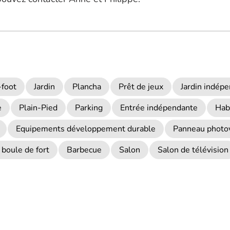
foot
Jardin
Plancha
Prêt de jeux
Jardin indép
e
Plain-Pied
Parking
Entrée indépendante
Hab
Equipements développement durable
Panneau photo
 boule de fort
Barbecue
Salon
Salon de télévision