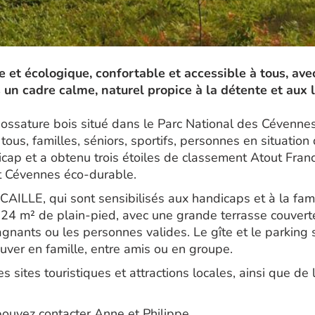
e et écologique, confortable et accessible à tous, a
n cadre calme, naturel propice à la détente et aux lo
ossature bois situé dans le Parc National des Cévennes
tous, familles, séniors, sportifs, personnes en situatio
icap et a obtenu trois étoiles de classement Atout Franc
t Cévennes éco-durable.
AILLE, qui sont sensibilisés aux handicaps et à la fami
24 m² de plain-pied, avec une grande terrasse couverte,
gnants ou les personnes valides. Le gîte et le parking
uver en famille, entre amis ou en groupe.
 sites touristiques et attractions locales, ainsi que de
ouvez contacter Anne et Philippe.