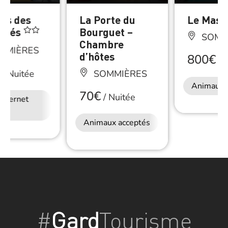
gis des
La Porte du
Le Mas 
sités
Bourguet –
SOMM
Chambre
MMIÈRES
d’hôtes
800€
/
N
/
Nuitée
SOMMIÈRES
Animaux 
70€
/
Nuitée
Internet
Animaux acceptés
#
Gard
Tourisme