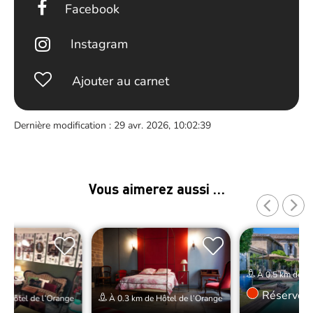
Facebook
Instagram
Ajouter au carnet
Dernière modification : 29 avr. 2026, 10:02:39
Vous aimerez aussi …
À 0.5 km de Hô
Réserver
e Hôtel de l’Orange
À 0.3 km de Hôtel de l’Orange