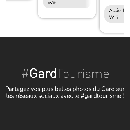
Wifi
Accès Int
Wifi
#
Gard
Tourisme
Partagez vos plus belles photos du Gard sur
les réseaux sociaux avec le #gardtourisme !