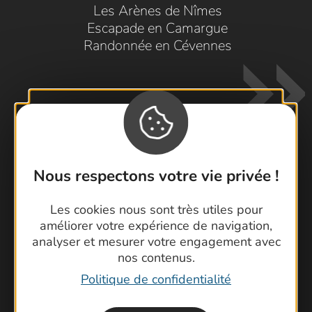
Les Arènes de Nîmes
Escapade en Camargue
Randonnée en Cévennes
Nous respectons votre vie privée !
Contactez-nous !
Les cookies nous sont très utiles pour
Foire aux questions
améliorer votre expérience de navigation,
Brochures
analyser et mesurer votre engagement avec
Cartoguides et Topoguides
nos contenus.
Latitude Gard
Politique de confidentialité