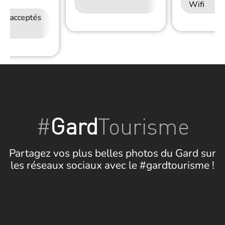
Wifi
Wifi
ux acceptés
Petit déjeuner
Accès Internet
Wifi
#
Gard
Tourisme
Partagez vos plus belles photos du Gard sur
les réseaux sociaux avec le #gardtourisme !