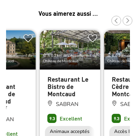
Vous aimerez aussi …
e L’Appartement du
À 0.2 km de L’Appartement du
À 0.2 km de L’
Montcaud
Château de Montcaud
Château de Mont
Restaurant Le
Restaur
urant
Bistro de
Cèdre d
au de
Montcaud
Montca
caud
SABRAN
SABR
Excellent
Exce
BRAN
9.3
9.3
Animaux acceptés
Accès Internet
Accès Int
xcellent