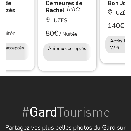
n de
Demeures de
Bon Jou
 Uzès
Rachel
UZÈS
ÈS
UZÈS
140€
/
N
80€
Nuitée
/
Nuitée
Accès Int
ux acceptés
Accès Internet
Wifi
Animaux acceptés
Accès Internet
Wifi
Wifi
#
Gard
Tourisme
Partagez vos plus belles photos du Gard sur