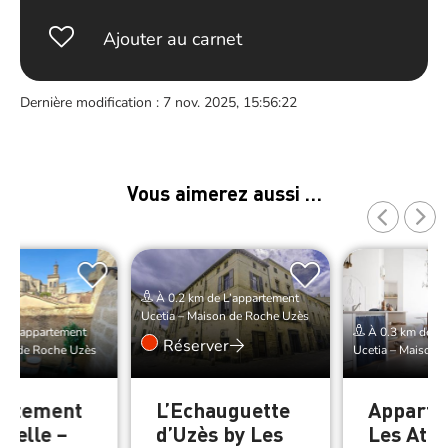
Ajouter au carnet
Dernière modification : 7 nov. 2025, 15:56:22
Vous aimerez aussi …
À 0.2 km de L’appartement
Ucetia – Maison de Roche Uzès
e L’appartement
À 0.3 km de L’
Réserver
son de Roche Uzès
Ucetia – Maison 
artement
L’Echauguette
Appart
trelle –
d’Uzès by Les
Les Atla