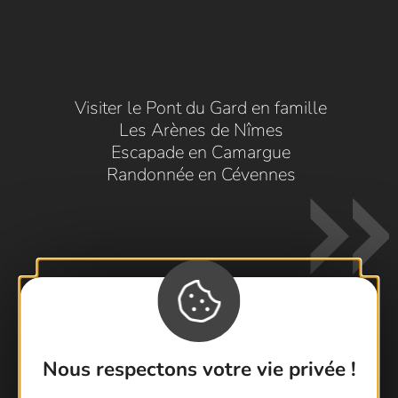
Visiter le Pont du Gard en famille
Les Arènes de Nîmes
Escapade en Camargue
Randonnée en Cévennes
Contactez-nous !
Nous respectons votre vie privée !
Foire aux questions